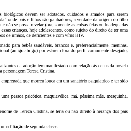
os biológicos devem ser adotados, cuidados e amados para serem
a" onde pais e filhos são ganhadores; a verdade da origem do filho
que não se possa revelar (ora, somente as coisas feias ou inadequadas
essas crianças, hoje adolescentes, como sujeito do direito de ter uma
upos de irmãos, de deficientes e com ví­rus HIV.
ionado para bebês saudáveis, brancos e, preferencialmente, meninas.
ional (antigo abrigo) por estarem fora do perfil comumente desejado,
patizantes da adoção tem manifestado com relação às cenas da novela
a personagem Teresa Cristina.
ma empregada que morreu louca em um sanatório psiquiatrico e ter sido
a: uma pessoa psicótica, maquiavélica, má, péssima mãe, mesquinha,
ome de Tereza Cristina, se teria ou não direito à herança dos pais
uma filiação de segunda classe.