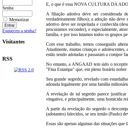
E, o que é essa NOVA CULTURA DA A
Senha
A filiação adotiva deve ser considerada 
verdadeiramente filhos); a adoção não deve 
Memorizar
adotivo deve ser respeitada e conhecida (des
procuramos esconder), e especialmente, atravé
Esqueceu a senha?
famí­lia, e por isso lutamos todos os grupos pe
Visitantes
Com esse trabalho, temos conseguido alterar
Atualmente, muitas crianças e adolescentes, 
estão sendo adotadas e passaram a compor fa
RSS
No entanto, a ANGAAD tem sido o receptivo d
"Fina Estampa" que, em pleno horário nobre 
Seu grande segredo, revelado com estardalhaç
adotada legalmente por uma família milionári
A revelação de tal segredo parece justific
vingativa, e principalmente, uma homicida rein
A partir da revelação do segredo o descompa
(adotantes) falecidos, se seu irmão (Paulo) 
Essas são apenas algumas das situações que f