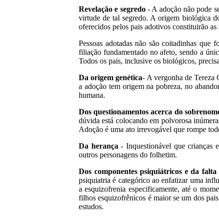
Revelação e segredo
- A adoção não pode ser
virtude de tal segredo. A origem biológica 
oferecidos pelos pais adotivos constituirão as
Pessoas adotadas não são coitadinhas que f
filiação fundamentado no afeto, sendo a únic
Todos os pais, inclusive os biológicos, precis
Da origem genética
- A vergonha de Tereza C
a adoção tem origem na pobreza, no abandon
humana.
Dos questionamentos acerca do sobrenome
dúvida está colocando em polvorosa inúmera
Adoção é uma ato irrevogável que rompe todo
Da herança
- Inquestionável que crianças e
outros personagens do folhetim.
Dos componentes psiquiátricos e da falt
psiquiatria é categórico ao enfatizar uma in
a esquizofrenia especificamente, até o mome
filhos esquizofrênicos é maior se um dos pai
estudos.