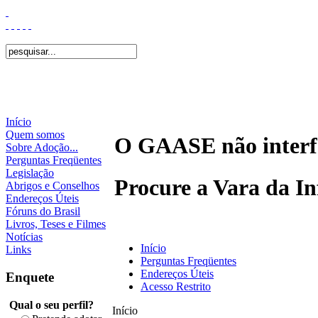
Início
Quem somos
O GAASE não interfe
Sobre Adoção...
Perguntas Freqüentes
Legislação
Procure a Vara da In
Abrigos e Conselhos
Endereços Úteis
Fóruns do Brasil
Livros, Teses e Filmes
Notícias
Início
Links
Perguntas Freqüentes
Endereços Úteis
Enquete
Acesso Restrito
Qual o seu perfil?
Início