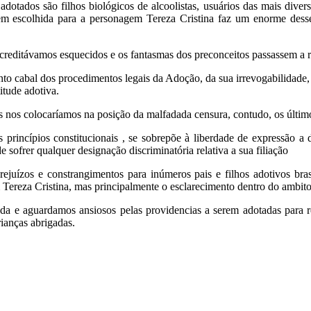
otados são filhos biológicos de alcoolistas, usuários das mais diversa
em escolhida para a personagem Tereza Cristina faz um enorme desser
creditávamos esquecidos e os fantasmas dos preconceitos passassem a r
 cabal dos procedimentos legais da Adoção, da sua irrevogabilidade, 
itude adotiva.
 nos colocaríamos na posição da malfadada censura, contudo, os últim
princípios constitucionais , se sobrepõe à liberdade de expressão a
 sofrer qualquer designação discriminatória relativa a sua filiação
rejuízos e constrangimentos para inúmeros pais e filhos adotivos bras
 Tereza Cristina, mas principalmente o esclarecimento dentro do a
a e aguardamos ansiosos pelas providencias a serem adotadas para rep
rianças abrigadas.