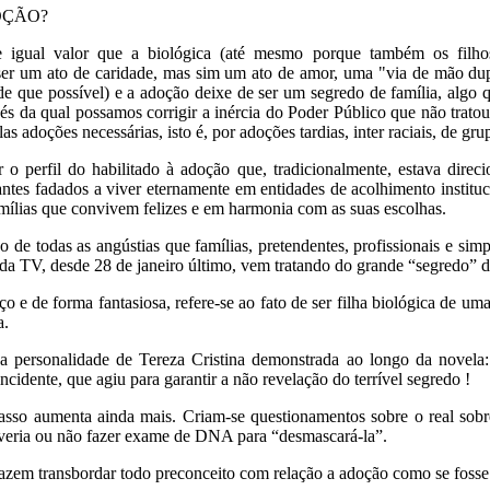
DOÇÃO?
de igual valor que a biológica (até mesmo porque também os filh
ser um ato de caridade, mas sim um ato de amor, uma "via de mão dupl
de que possí­vel) e a adoção deixe de ser um segredo de família, algo 
s da qual possamos corrigir a inércia do Poder Público que não tratou 
las adoções necessárias, isto é, por adoções tardias, inter raciais, de gr
 o perfil do habilitado à adoção que, tradicionalmente, estava direc
antes fadados a viver eternamente em entidades de acolhimento instituc
mílias que convivem felizes e em harmonia com as suas escolhas.
e todas as angústias que famílias, pretendentes, profissionais e sim
da TV, desde 28 de janeiro último, vem tratando do grande “segredo” d
o e de forma fantasiosa, refere-se ao fato de ser filha biológica de u
a.
ar a personalidade de Tereza Cristina demonstrada ao longo da novel
cidente, que agiu para garantir a não revelação do terrível segredo !
sso aumenta ainda mais. Criam-se questionamentos sobre o real sobren
deveria ou não fazer exame de DNA para “desmascará-la”.
azem transbordar todo preconceito com relação a adoção como se fosse 