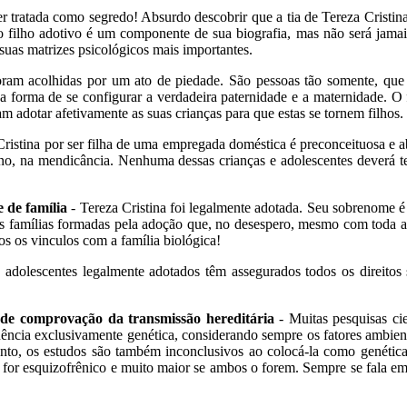
 tratada como segredo! Absurdo descobrir que a tia de Tereza Cristin
do filho adotivo é um componente de sua biografia, mas não será jamai
 suas matrizes psicológicos mais importantes.
oram acolhidas por um ato de piedade. São pessoas tão somente, que
a forma de se configurar a verdadeira paternidade e a maternidade. O f
am adotar afetivamente as suas crianças para que estas se tornem filhos.
ristina por ser filha de uma empregada doméstica é preconceituosa e ab
o, na mendicância. Nenhuma dessas crianças e adolescentes deverá te
 de família
- Tereza Cristina foi legalmente adotada. Seu sobrenome é 
s famílias formadas pela adoção que, no desespero, mesmo com toda a
s os vinculos com a família biológica!
 adolescentes legalmente adotados têm assegurados todos os direitos
a de comprovação da transmissão hereditária
- Muitas pesquisas cie
fluência exclusivamente genética, considerando sempre os fatores amb
nto, os estudos são também inconclusivos ao colocá-la como genética
s for esquizofrênico e muito maior se ambos o forem. Sempre se fala em