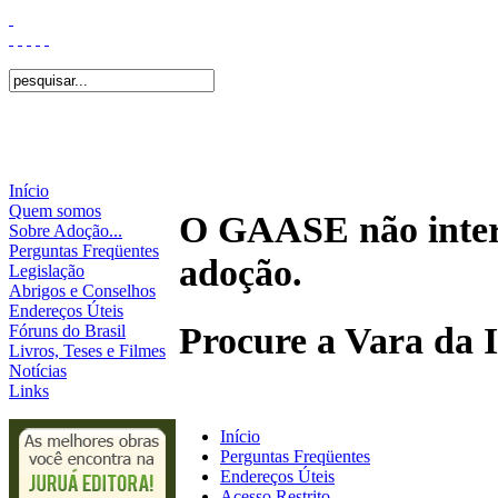
Início
Quem somos
O GAASE não interf
Sobre Adoção...
Perguntas Freqüentes
adoção.
Legislação
Abrigos e Conselhos
Endereços Úteis
Procure a Vara da I
Fóruns do Brasil
Livros, Teses e Filmes
Notícias
Links
Início
Perguntas Freqüentes
Endereços Úteis
Acesso Restrito